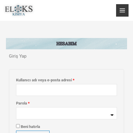
İçeriğe
atla
HESABIM
Giriş Yap
Gerekli
Gerekli
Gerekli
Kullanıcı adı veya e-posta adresi
*
Parola
*
Beni hatırla